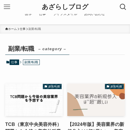
あざらしブログ
医学
仕事
ライフスタイル
お問い合わせ
ホーム
仕事
副業/転職
副業/転職
– category –
仕事
副業/転職
副業/転職
副業/転職
TCB（東京中央美容外科）
【2024年版】美容業界の新