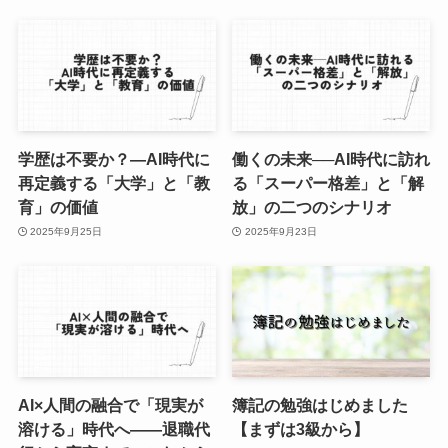
学歴は不要か？—AI時代に
働くの未来──AI時代に訪れ
再定義する「大学」と「教
る「スーパー格差」と「解
育」の価値
放」の二つのシナリオ
2025年9月25日
2025年9月23日
AI×人間の融合で「現実が
簿記の勉強はじめました
溶ける」時代へ——退職代
【まずは3級から】