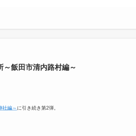
所～飯田市清内路村編～
神社編～
に引き続き第2弾。