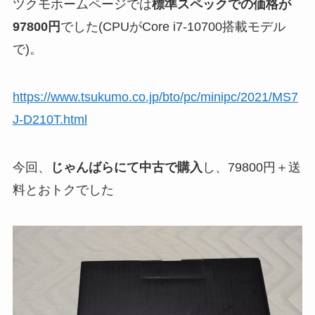
ツクモホームページでは
標準スペックでの価格が
97800円
でした(CPUがCore i7-10700搭載モデル
で)。
https://www.tsukumo.co.jp/bto/pc/minipc/2021/MS7
J-D210T.html
今回、
じゃんばらにて中古で購入
し、79800円＋送
料とおトクでした