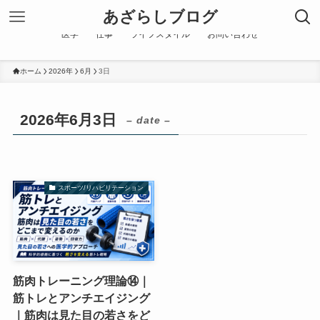
あざらしブログ
医学
仕事
ライフスタイル
お問い合わせ
ホーム
2026年
6月
3日
2026年6月3日
– date –
スポーツ/リハビリテーション
筋肉トレーニング理論⑭｜
筋トレとアンチエイジング
｜筋肉は見た目の若さをど